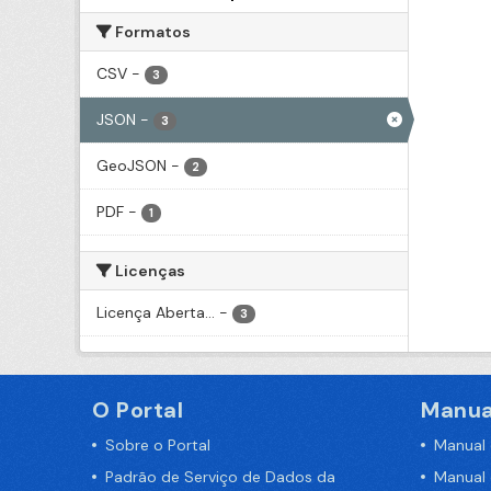
Formatos
CSV
-
3
JSON
-
3
GeoJSON
-
2
PDF
-
1
Licenças
Licença Aberta...
-
3
O Portal
Manua
Sobre o Portal
Manual
Padrão de Serviço de Dados da
Manual