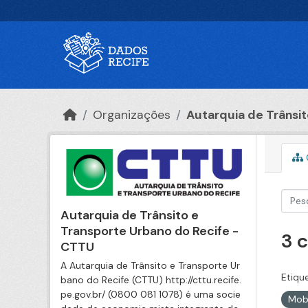
Ir para o conteúdo principal
Organizações
Autarquia de Trânsito
Autarquia de Trânsito e
Transporte Urbano do Recife -
3 
CTTU
A Autarquia de Trânsito e Transporte Ur
Etiqu
bano do Recife (CTTU) http://cttu.recife.
pe.gov.br/ (0800 081 1078) é uma socie
Mob