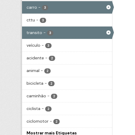
carro
-
3
cttu
-
3
transito
-
3
veículo
-
3
acidente
-
2
animal
-
2
bicicleta
-
2
caminhão
-
2
ciclista
-
2
ciclomotor
-
2
Mostrar mais Etiquetas