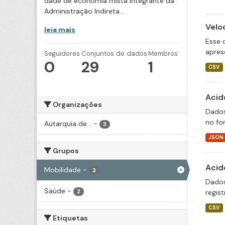
dade de economia mista integrante da
Administração Indireta...
Velo
leia mais
Esse 
apres
Seguidores
Conjuntos de dados
Membros
0
29
1
CSV
Acid
Organizações
Dados
no fo
Autarquia de...
-
3
JSON
Grupos
Acid
Mobilidade
-
3
Dados
Saúde
-
regis
2
CSV
Etiquetas