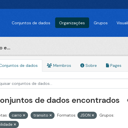
Conjuntos de dados
Organizações
Grupos
Visua
 e...
Conjuntos de dados
Membros
Sobre
Pages
conjuntos de dados encontrados
etas:
carro
transito
Formatos:
JSON
Grupos:
ilidade