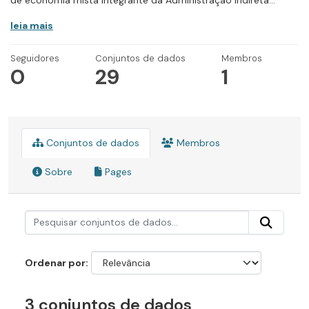
de economia mista integrante da Administração Indireta...
leia mais
Seguidores
Conjuntos de dados
Membros
0
29
1
Conjuntos de dados
Membros
Sobre
Pages
Ordenar por
3 conjuntos de dados