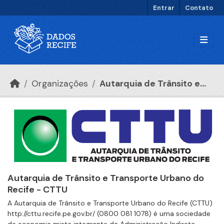
Ir para o conteúdo principal
Entrar
Contato
Organizações
Autarquia de Trânsito e...
Autarquia de Trânsito e Transporte Urbano do
Recife - CTTU
A Autarquia de Trânsito e Transporte Urbano do Recife (CTTU)
http://cttu.recife.pe.gov.br/ (0800 081 1078) é uma sociedade