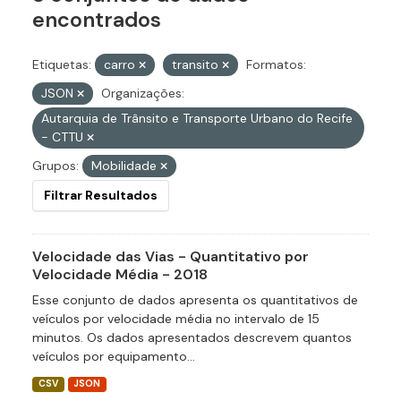
encontrados
Etiquetas:
carro
transito
Formatos:
JSON
Organizações:
Autarquia de Trânsito e Transporte Urbano do Recife
- CTTU
Grupos:
Mobilidade
Filtrar Resultados
Velocidade das Vias - Quantitativo por
Velocidade Média - 2018
Esse conjunto de dados apresenta os quantitativos de
veículos por velocidade média no intervalo de 15
minutos. Os dados apresentados descrevem quantos
veículos por equipamento...
CSV
JSON