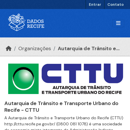
Ir para o conteúdo principal
Entrar
Contato
Organizações
Autarquia de Trânsito e...
Autarquia de Trânsito e Transporte Urbano do
Recife - CTTU
A Autarquia de Trânsito e Transporte Urbano do Recife (CTTU)
http://cttu.recife.pe.gov.br/ (0800 081 1078) é uma sociedade