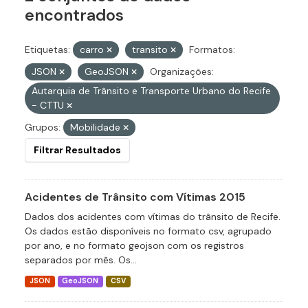
encontrados
Etiquetas:
carro
transito
Formatos:
JSON
GeoJSON
Organizações:
Autarquia de Trânsito e Transporte Urbano do Recife
- CTTU
Grupos:
Mobilidade
Filtrar Resultados
Acidentes de Trânsito com Vítimas 2015
Dados dos acidentes com vítimas do trânsito de Recife.
Os dados estão disponíveis no formato csv, agrupado
por ano, e no formato geojson com os registros
separados por mês. Os...
JSON
GeoJSON
CSV