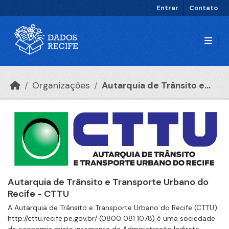
Ir para o conteúdo principal
Entrar
Contato
Organizações
Autarquia de Trânsito e...
Autarquia de Trânsito e Transporte Urbano do
Recife - CTTU
A Autarquia de Trânsito e Transporte Urbano do Recife (CTTU)
http://cttu.recife.pe.gov.br/ (0800 081 1078) é uma sociedade