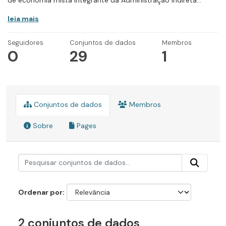
de economia mista integrante da Administração Indireta...
leia mais
Seguidores
Conjuntos de dados
Membros
0
29
1
Conjuntos de dados
Membros
Sobre
Pages
Ordenar por
2 conjuntos de dados