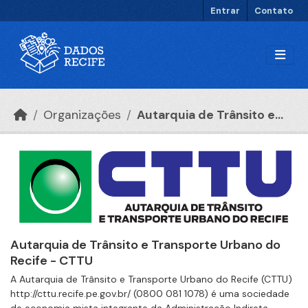
Ir para o conteúdo principal
Entrar
Contato
Organizações
Autarquia de Trânsito e...
Autarquia de Trânsito e Transporte Urbano do
Recife - CTTU
A Autarquia de Trânsito e Transporte Urbano do Recife (CTTU)
http://cttu.recife.pe.gov.br/ (0800 081 1078) é uma sociedade