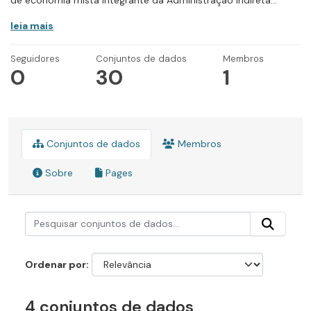
de economia mista integrante da Administração Indireta...
leia mais
Seguidores
Conjuntos de dados
Membros
0
30
1
Conjuntos de dados
Membros
Sobre
Pages
Ordenar por
4 conjuntos de dados