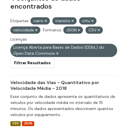
encontrados
Etiquetas:
carro
transito
cttu
velocidade
Formatos:
JSON
CSV
Licenças:
Licença Aberta para Bases de Dados (ODbL) do
Open Data Commons
Filtrar Resultados
Velocidade das Vias - Quantitativo por
Velocidade Média - 2018
Esse conjunto de dados apresenta os quantitativos de
veículos por velocidade média no intervalo de 15
minutos. Os dados apresentados descrevem quantos
veículos por equipamento...
CSV
JSON