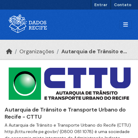
Ir para o conteúdo principal
Entrar
Contato
Organizações
Autarquia de Trânsito e...
Autarquia de Trânsito e Transporte Urbano do
Recife - CTTU
A Autarquia de Trânsito e Transporte Urbano do Recife (CTTU)
http://cttu.recife.pe.gov.br/ (0800 081 1078) é uma sociedade