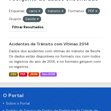
Etiquetas:
carro
transito
Formatos:
PDF
Grupos:
Saúde
Filtrar Resultados
Acidentes de Trânsito com Vítimas 2014
Dados dos acidentes com vítimas do trânsito de Recife.
Os dados estão disponíveis no formato csv, com todos
os registros do ano de 2014, e no formato geojson com
os registros...
CSV
PDF
JSON
GeoJSON
O Portal
Sobre o Portal
Padrão de Serviço de Dados da Prefeitura da Cidade de