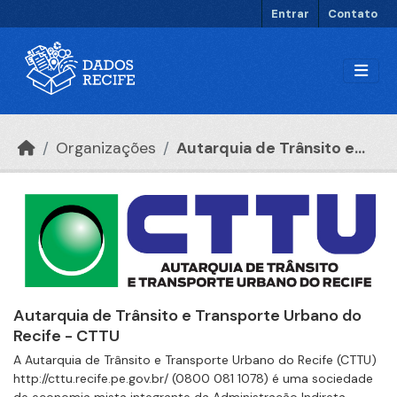
Ir para o conteúdo principal
Entrar
Contato
Organizações
Autarquia de Trânsito e...
Autarquia de Trânsito e Transporte Urbano do
Recife - CTTU
A Autarquia de Trânsito e Transporte Urbano do Recife (CTTU)
http://cttu.recife.pe.gov.br/ (0800 081 1078) é uma sociedade