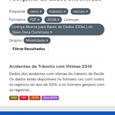
Etiquetas:
carro
transito
veículo
Formatos:
PDF
JSON
Licenças:
Licença Aberta para Bases de Dados (ODbL) do
Open Data Commons
Grupos:
Mobilidade
Filtrar Resultados
Acidentes de Trânsito com Vítimas 2014
Dados dos acidentes com vítimas do trânsito de Recife.
Os dados estão disponíveis no formato csv, com todos
os registros do ano de 2014, e no formato geojson com
os registros...
CSV
PDF
JSON
GeoJSON