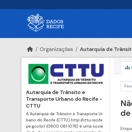
Ir para o conteúdo principal
Organizações
Autarquia de Trânsito
Autarquia de Trânsito e
Transporte Urbano do Recife -
Nã
CTTU
de
A Autarquia de Trânsito e Transporte Ur
bano do Recife (CTTU) http://cttu.recife.
pe.gov.br/ (0800 081 1078) é uma socie
Etiqu