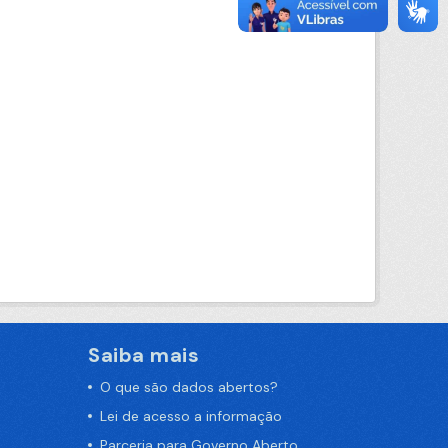
Saiba mais
O que são dados abertos?
Lei de acesso a informação
Parceria para Governo Aberto