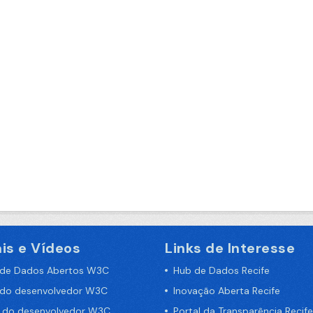
is e Vídeos
Links de Interesse
 de Dados Abertos W3C
Hub de Dados Recife
 do desenvolvedor W3C
Inovação Aberta Recife
a do desenvolvedor W3C
Portal da Transparência Recife