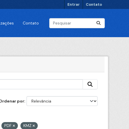
Entrar
Contato
lizações
Contato
Ordenar por
:
PDF
KMZ