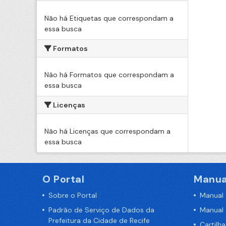
Não há Etiquetas que correspondam a
essa busca
Formatos
Não há Formatos que correspondam a
essa busca
Licenças
Não há Licenças que correspondam a
essa busca
O Portal
Manua
Sobre o Portal
Manual
Padrão de Serviço de Dados da
Manual
Prefeitura da Cidade de Recife
Cartilh