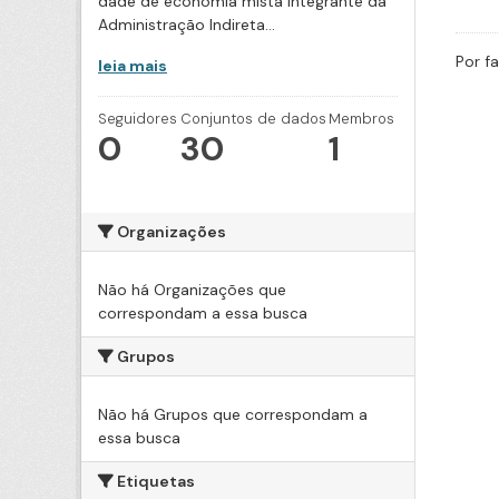
dade de economia mista integrante da
Administração Indireta...
Por f
leia mais
Seguidores
Conjuntos de dados
Membros
0
30
1
Organizações
Não há Organizações que
correspondam a essa busca
Grupos
Não há Grupos que correspondam a
essa busca
Etiquetas