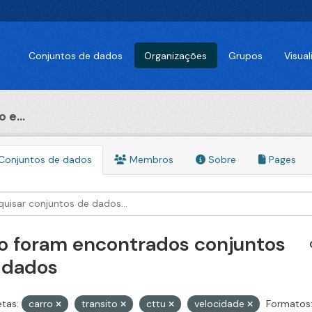
Conjuntos de dados
Organizações
Grupos
Visua
 e...
Conjuntos de dados
Membros
Sobre
Pages
o foram encontrados conjuntos
 dados
etas:
carro
transito
cttu
velocidade
Formatos