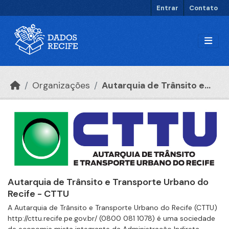
Ir para o conteúdo principal
Entrar
Contato
Organizações
Autarquia de Trânsito e...
Autarquia de Trânsito e Transporte Urbano do
Recife - CTTU
A Autarquia de Trânsito e Transporte Urbano do Recife (CTTU)
http://cttu.recife.pe.gov.br/ (0800 081 1078) é uma sociedade