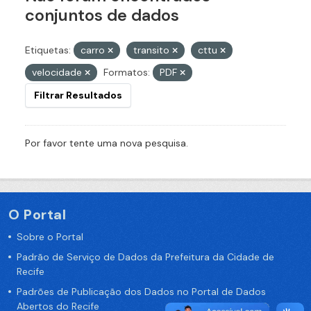
conjuntos de dados
Etiquetas:
carro
transito
cttu
velocidade
Formatos:
PDF
Filtrar Resultados
Por favor tente uma nova pesquisa.
O Portal
Sobre o Portal
Padrão de Serviço de Dados da Prefeitura da Cidade de
Recife
Padrões de Publicação dos Dados no Portal de Dados
Abertos do Recife