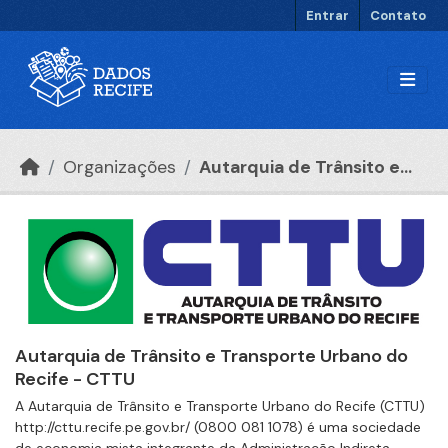
Ir para o conteúdo principal
Entrar
Contato
Organizações
Autarquia de Trânsito e...
Autarquia de Trânsito e Transporte Urbano do
Recife - CTTU
A Autarquia de Trânsito e Transporte Urbano do Recife (CTTU)
http://cttu.recife.pe.gov.br/ (0800 081 1078) é uma sociedade