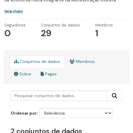
de economia mista integrante da Administração Indireta...
leia mais
Seguidores
Conjuntos de dados
Membros
0
29
1
Conjuntos de dados
Membros
Sobre
Pages
Ordenar por
2 conjuntos de dados