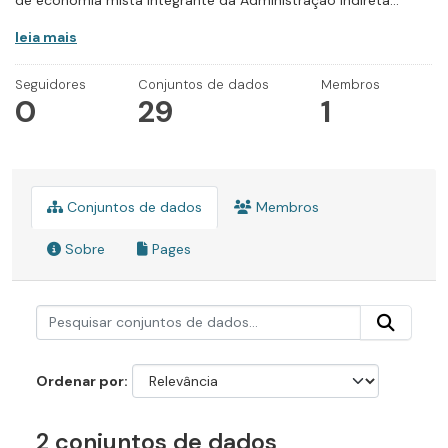
de economia mista integrante da Administração Indireta...
leia mais
Seguidores
Conjuntos de dados
Membros
0
29
1
Conjuntos de dados
Membros
Sobre
Pages
Ordenar por
2 conjuntos de dados