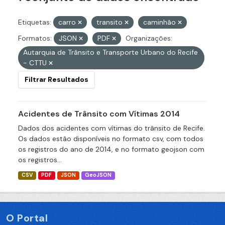
Etiquetas:
carro
transito
caminhão
Formatos:
JSON
PDF
Organizações:
Autarquia de Trânsito e Transporte Urbano do Recife
- CTTU
Filtrar Resultados
Acidentes de Trânsito com Vítimas 2014
Dados dos acidentes com vítimas do trânsito de Recife.
Os dados estão disponíveis no formato csv, com todos
os registros do ano de 2014, e no formato geojson com
os registros...
CSV
PDF
JSON
GeoJSON
O Portal