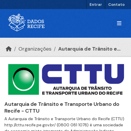
Ir para o conteúdo principal
Entrar
Contato
Organizações
Autarquia de Trânsito e...
Autarquia de Trânsito e Transporte Urbano do
Recife - CTTU
A Autarquia de Trânsito e Transporte Urbano do Recife (CTTU)
http://cttu.recife.pe.gov.br/ (0800 081 1078) é uma sociedade