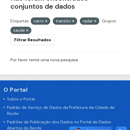
conjuntos de dados
Etiquetas:
carro
transito
radar
Grupos:
saude
Filtrar Resultados
Por favor tente uma nova pesquisa.
O Portal
Sobre o Portal
Padrão de Serviço de Dados da Prefeitura da Cidade de
Recife
Padrões de Publicação dos Dados no Portal de Dados
Abertos do Recife