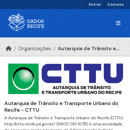
Ir para o conteúdo principal
Entrar
Contato
Organizações
Autarquia de Trânsito e...
Autarquia de Trânsito e Transporte Urbano do
Recife - CTTU
A Autarquia de Trânsito e Transporte Urbano do Recife (CTTU)
http://cttu.recife.pe.gov.br/ (0800 081 1078) é uma sociedade