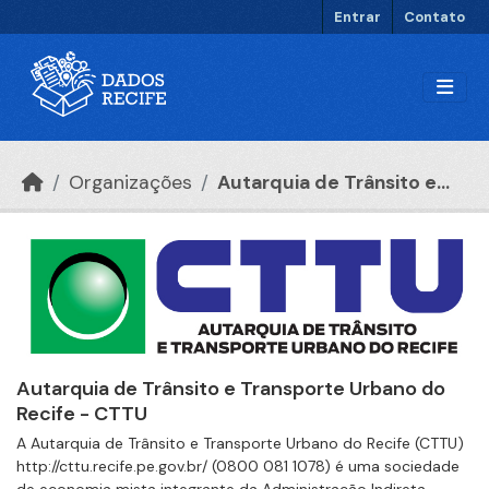
Ir para o conteúdo principal
Entrar
Contato
Organizações
Autarquia de Trânsito e...
Autarquia de Trânsito e Transporte Urbano do
Recife - CTTU
A Autarquia de Trânsito e Transporte Urbano do Recife (CTTU)
http://cttu.recife.pe.gov.br/ (0800 081 1078) é uma sociedade