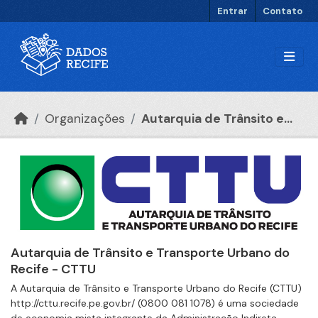
Ir para o conteúdo principal
Entrar
Contato
Organizações
Autarquia de Trânsito e...
Autarquia de Trânsito e Transporte Urbano do
Recife - CTTU
A Autarquia de Trânsito e Transporte Urbano do Recife (CTTU)
http://cttu.recife.pe.gov.br/ (0800 081 1078) é uma sociedade