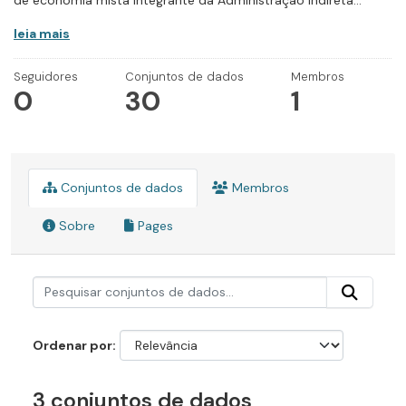
de economia mista integrante da Administração Indireta...
leia mais
Seguidores
Conjuntos de dados
Membros
0
30
1
Conjuntos de dados
Membros
Sobre
Pages
Ordenar por
3 conjuntos de dados