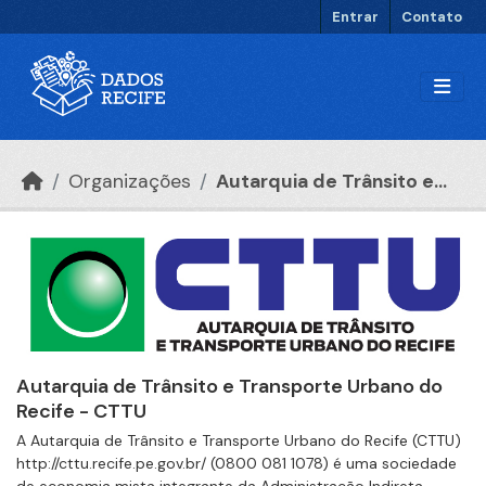
Ir para o conteúdo principal
Entrar
Contato
Organizações
Autarquia de Trânsito e...
Autarquia de Trânsito e Transporte Urbano do
Recife - CTTU
A Autarquia de Trânsito e Transporte Urbano do Recife (CTTU)
http://cttu.recife.pe.gov.br/ (0800 081 1078) é uma sociedade