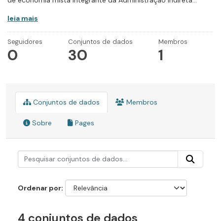
de economia mista integrante da Administração Indireta...
leia mais
Seguidores
Conjuntos de dados
Membros
0
30
1
Conjuntos de dados
Membros
Sobre
Pages
Ordenar por
4 conjuntos de dados