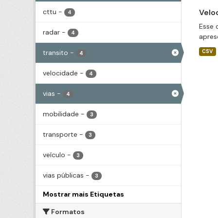
cttu
-
Velo
4
Esse 
radar
-
4
apres
transito
-
CSV
4
velocidade
-
4
vias
-
4
mobilidade
-
3
transporte
-
3
veículo
-
3
vias públicas
-
3
Mostrar mais Etiquetas
Formatos