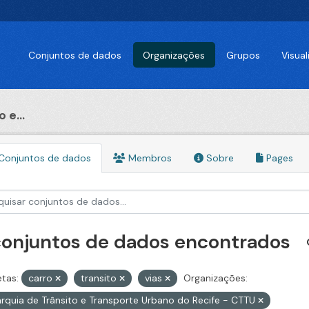
Conjuntos de dados
Organizações
Grupos
Visua
 e...
Conjuntos de dados
Membros
Sobre
Pages
conjuntos de dados encontrados
etas:
carro
transito
vias
Organizações:
rquia de Trânsito e Transporte Urbano do Recife - CTTU