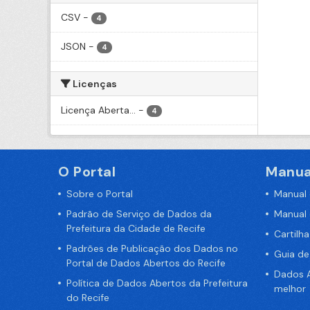
CSV
-
4
JSON
-
4
Licenças
Licença Aberta...
-
4
O Portal
Manua
Sobre o Portal
Manual
Padrão de Serviço de Dados da
Manual
Prefeitura da Cidade de Recife
Cartilh
Padrões de Publicação dos Dados no
Guia d
Portal de Dados Abertos do Recife
Dados A
Política de Dados Abertos da Prefeitura
melhor
do Recife