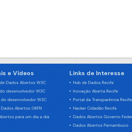
is e Vídeos
Links de Interesse
 de Dados Abertos W3C
Hub de Dados Recife
 do desenvolvedor W3C
Inovação Aberta Recife
a do desenvolvedor W3C
Portal da Transparência Recife
e Dados Abertos OKFN
Hacker Cidadão Recife
bertos para um dia a dia
Dados Abertos Governo Feder
Dados Abertos Pernambuco