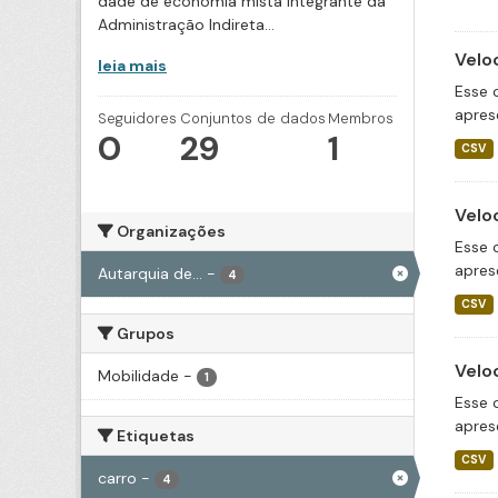
dade de economia mista integrante da
Administração Indireta...
Velo
leia mais
Esse 
apres
Seguidores
Conjuntos de dados
Membros
0
29
1
CSV
Velo
Organizações
Esse 
apres
Autarquia de...
-
4
CSV
Grupos
Velo
Mobilidade
-
1
Esse 
apres
Etiquetas
CSV
carro
-
4