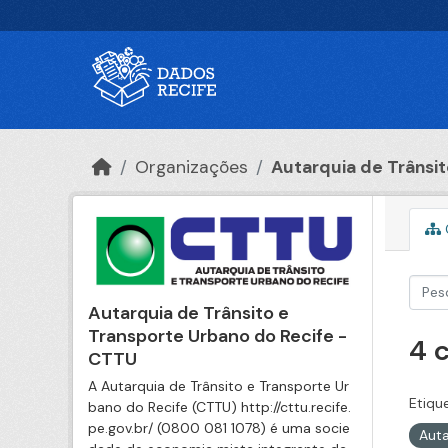
Ir para o conteúdo principal
Organizações
Autarquia de Trânsito
Autarquia de Trânsito e
Transporte Urbano do Recife -
4 
CTTU
A Autarquia de Trânsito e Transporte Ur
Etiqu
bano do Recife (CTTU) http://cttu.recife.
pe.gov.br/ (0800 081 1078) é uma socie
Auta