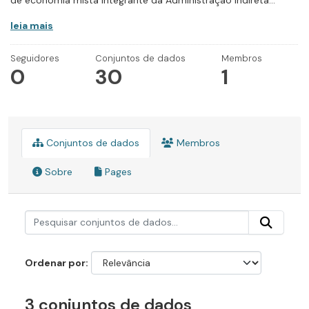
de economia mista integrante da Administração Indireta...
leia mais
Seguidores
Conjuntos de dados
Membros
0
30
1
Conjuntos de dados
Membros
Sobre
Pages
Ordenar por
3 conjuntos de dados