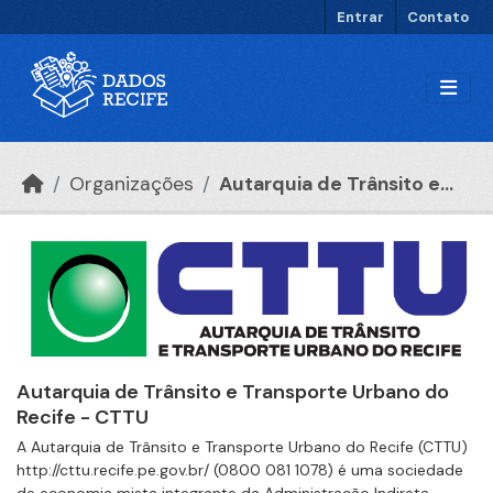
Ir para o conteúdo principal
Entrar
Contato
Organizações
Autarquia de Trânsito e...
Autarquia de Trânsito e Transporte Urbano do
Recife - CTTU
A Autarquia de Trânsito e Transporte Urbano do Recife (CTTU)
http://cttu.recife.pe.gov.br/ (0800 081 1078) é uma sociedade