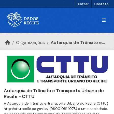
Ir para o conteúdo principal
Entrar
Contato
Organizações
Autarquia de Trânsito e...
Autarquia de Trânsito e Transporte Urbano do
Recife - CTTU
A Autarquia de Trânsito e Transporte Urbano do Recife (CTTU)
http://cttu.recife.pe.gov.br/ (0800 081 1078) é uma sociedade