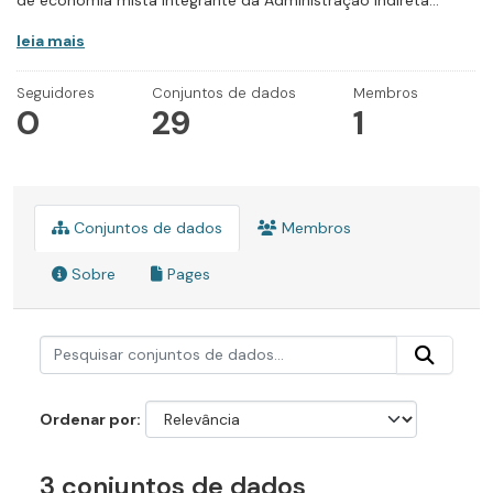
de economia mista integrante da Administração Indireta...
leia mais
Seguidores
Conjuntos de dados
Membros
0
29
1
Conjuntos de dados
Membros
Sobre
Pages
Ordenar por
3 conjuntos de dados