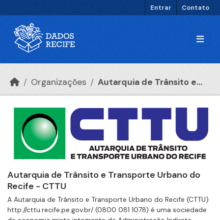
Ir para o conteúdo principal
Entrar
Contato
Organizações
Autarquia de Trânsito e...
Autarquia de Trânsito e Transporte Urbano do
Recife - CTTU
A Autarquia de Trânsito e Transporte Urbano do Recife (CTTU)
http://cttu.recife.pe.gov.br/ (0800 081 1078) é uma sociedade