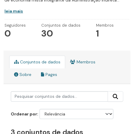
de economia mista integrante da Administração Indireta...
leia mais
Seguidores
Conjuntos de dados
Membros
0
30
1
Conjuntos de dados
Membros
Sobre
Pages
Ordenar por
3 conjuntos de dados