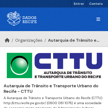
Ir para o conteúdo principal
Entrar
Contato
Organizações
Autarquia de Trânsito e...
Autarquia de Trânsito e Transporte Urbano do
Recife - CTTU
A Autarquia de Trânsito e Transporte Urbano do Recife (CTTU)
http://cttu.recife.pe.gov.br/ (0800 081 1078) é uma sociedade