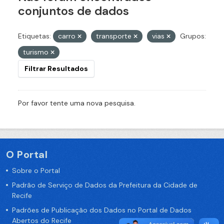
conjuntos de dados
Etiquetas:
carro
transporte
vias
Grupos:
turismo
Filtrar Resultados
Por favor tente uma nova pesquisa.
O Portal
Sobre o Portal
Padrão de Serviço de Dados da Prefeitura da Cidade de
Recife
Padrões de Publicação dos Dados no Portal de Dados
Abertos do Recife