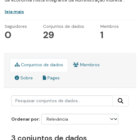
de economia mista integrante da Administração Indireta...
leia mais
Seguidores
Conjuntos de dados
Membros
0
29
1
Conjuntos de dados
Membros
Sobre
Pages
Ordenar por
3 conjuntos de dados