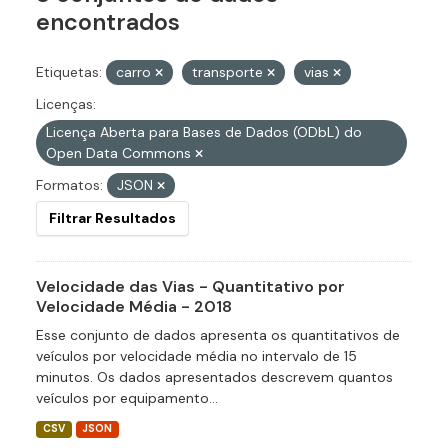
encontrados
Etiquetas:
carro
transporte
vias
Licenças:
Licença Aberta para Bases de Dados (ODbL) do
Open Data Commons
Formatos:
JSON
Filtrar Resultados
Velocidade das Vias - Quantitativo por
Velocidade Média - 2018
Esse conjunto de dados apresenta os quantitativos de
veículos por velocidade média no intervalo de 15
minutos. Os dados apresentados descrevem quantos
veículos por equipamento...
CSV
JSON