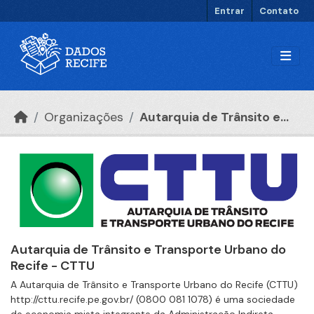
Ir para o conteúdo principal
Entrar
Contato
Organizações
Autarquia de Trânsito e...
Autarquia de Trânsito e Transporte Urbano do
Recife - CTTU
A Autarquia de Trânsito e Transporte Urbano do Recife (CTTU)
http://cttu.recife.pe.gov.br/ (0800 081 1078) é uma sociedade