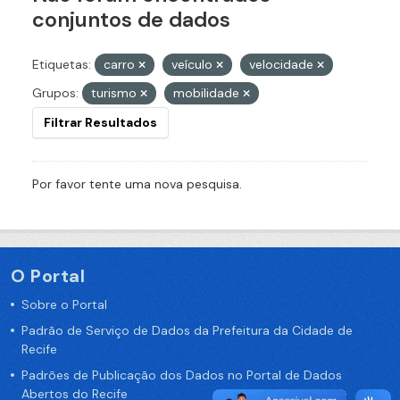
conjuntos de dados
Etiquetas:
carro
veículo
velocidade
Grupos:
turismo
mobilidade
Filtrar Resultados
Por favor tente uma nova pesquisa.
O Portal
Sobre o Portal
Padrão de Serviço de Dados da Prefeitura da Cidade de
Recife
Padrões de Publicação dos Dados no Portal de Dados
Abertos do Recife