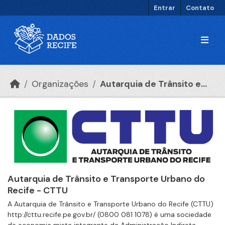
Ir para o conteúdo principal
Entrar
Contato
Organizações
Autarquia de Trânsito e...
Autarquia de Trânsito e Transporte Urbano do
Recife - CTTU
A Autarquia de Trânsito e Transporte Urbano do Recife (CTTU)
http://cttu.recife.pe.gov.br/ (0800 081 1078) é uma sociedade