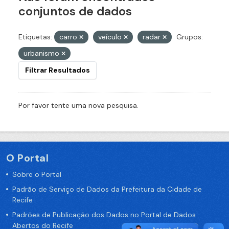
conjuntos de dados
Etiquetas:
carro
veículo
radar
Grupos:
urbanismo
Filtrar Resultados
Por favor tente uma nova pesquisa.
O Portal
Sobre o Portal
Padrão de Serviço de Dados da Prefeitura da Cidade de
Recife
Padrões de Publicação dos Dados no Portal de Dados
Abertos do Recife