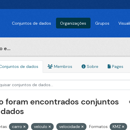
Conjuntos de dados
Organizações
Grupos
Visua
 e...
Conjuntos de dados
Membros
Sobre
Pages
o foram encontrados conjuntos
 dados
etas:
carro
veículo
velocidade
Formatos:
KMZ