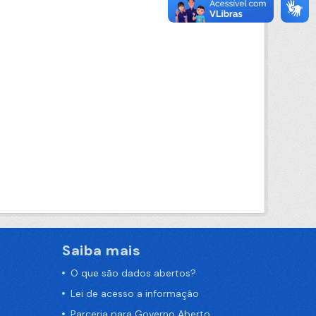
Saiba mais
O que são dados abertos?
Lei de acesso a informação
Parceria para Governo Aberto