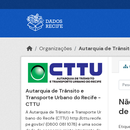
Ir para o conteúdo principal
Organizações
Autarquia de Trânsito
Autarquia de Trânsito e
Transporte Urbano do Recife -
Nã
CTTU
de
A Autarquia de Trânsito e Transporte Ur
bano do Recife (CTTU) http://cttu.recife.
pe.gov.br/ (0800 081 1078) é uma socie
Etiqu