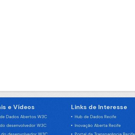
is e Vídeos
Links de Interesse
 de Dados Abertos W3C
Hub de Dados Recife
 do desenvolvedor W3C
Inovação Aberta Recife
a do desenvolvedor W3C
Portal da Transparência Recife