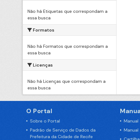
Não há Etiquetas que correspondam a
essa busca
Formatos
Não há Formatos que correspondam a
essa busca
Licenças
Não há Licenças que correspondam a
essa busca
O Portal
Manua
Sobre o Portal
Manual
Padrão de Serviço de Dados da
Manual
Prefeitura da Cidade de Recife
Cartilh