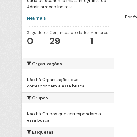
dade de economia mista integrante da
Administração Indireta...
Por f
leia mais
Seguidores
Conjuntos de dados
Membros
0
29
1
Organizações
Não há Organizações que
correspondam a essa busca
Grupos
Não há Grupos que correspondam a
essa busca
Etiquetas