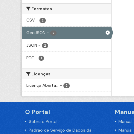
Formatos
CSV
-
2
GeoJSON
-
2
JSON
-
2
PDF
-
1
Licenças
Licença Aberta...
-
2
O Portal
Manua
Sobre o Portal
Manual
Padrão de Serviço de Dados da
Manual