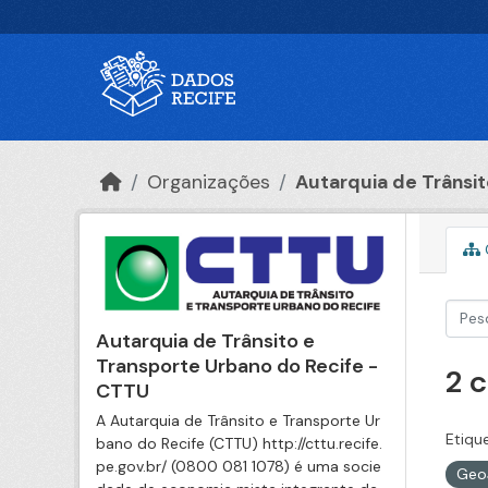
Ir para o conteúdo principal
Organizações
Autarquia de Trânsito
Autarquia de Trânsito e
Transporte Urbano do Recife -
2 
CTTU
A Autarquia de Trânsito e Transporte Ur
Etiqu
bano do Recife (CTTU) http://cttu.recife.
pe.gov.br/ (0800 081 1078) é uma socie
Geo