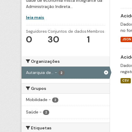
dade de economia mista integrante da
Administração Indireta...
Acid
leia mais
Dados
no fo
Seguidores
Conjuntos de dados
Membros
0
30
1
JSON
Acid
Organizações
Dados
regis
Autarquia de...
-
2
CSV
Grupos
Mobilidade
-
2
Saúde
-
2
Etiquetas