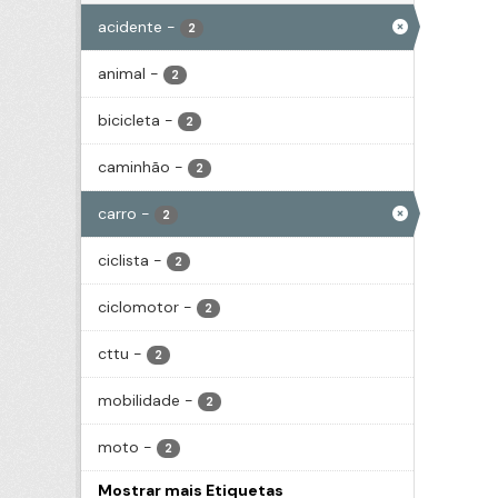
acidente
-
2
animal
-
2
bicicleta
-
2
caminhão
-
2
carro
-
2
ciclista
-
2
ciclomotor
-
2
cttu
-
2
mobilidade
-
2
moto
-
2
Mostrar mais Etiquetas