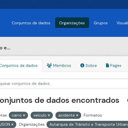
Conjuntos de dados
Organizações
Grupos
Visua
 e...
Conjuntos de dados
Membros
Sobre
Pages
conjuntos de dados encontrados
etas:
carro
veículo
acidente
Formatos:
JSON
Organizações:
Autarquia de Trânsito e Transporte Urba