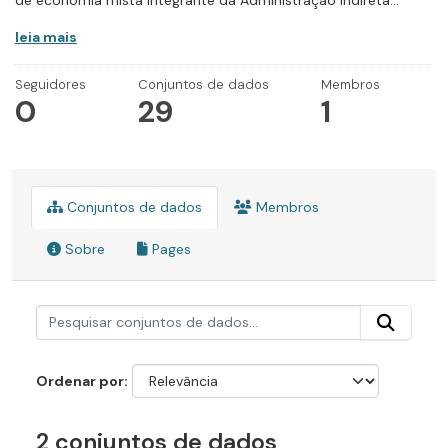
de economia mista integrante da Administração Indireta...
leia mais
Seguidores
Conjuntos de dados
Membros
0
29
1
Conjuntos de dados
Membros
Sobre
Pages
Ordenar por
2 conjuntos de dados