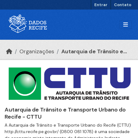
Ir para o conteúdo principal
Entrar
Contato
Organizações
Autarquia de Trânsito e...
Autarquia de Trânsito e Transporte Urbano do
Recife - CTTU
A Autarquia de Trânsito e Transporte Urbano do Recife (CTTU)
http://cttu.recife.pe.gov.br/ (0800 081 1078) é uma sociedade