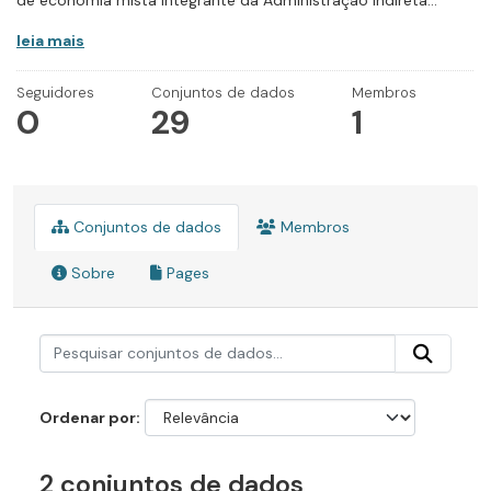
de economia mista integrante da Administração Indireta...
leia mais
Seguidores
Conjuntos de dados
Membros
0
29
1
Conjuntos de dados
Membros
Sobre
Pages
Ordenar por
2 conjuntos de dados