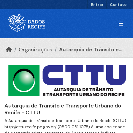
Ir para o conteúdo principal
Entrar
Contato
Organizações
Autarquia de Trânsito e...
Autarquia de Trânsito e Transporte Urbano do
Recife - CTTU
A Autarquia de Trânsito e Transporte Urbano do Recife (CTTU)
http://cttu.recife.pe.gov.br/ (0800 081 1078) é uma sociedade