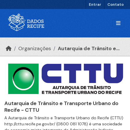
Ir para o conteúdo principal
Entrar
Contato
Organizações
Autarquia de Trânsito e...
Autarquia de Trânsito e Transporte Urbano do
Recife - CTTU
A Autarquia de Trânsito e Transporte Urbano do Recife (CTTU)
http://cttu.recife.pe.gov.br/ (0800 081 1078) é uma sociedade