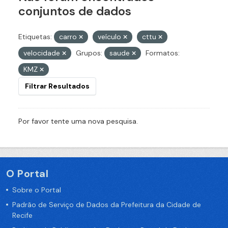
conjuntos de dados
Etiquetas:
carro
veículo
cttu
velocidade
Grupos:
saude
Formatos:
KMZ
Filtrar Resultados
Por favor tente uma nova pesquisa.
O Portal
Sobre o Portal
Padrão de Serviço de Dados da Prefeitura da Cidade de
Recife