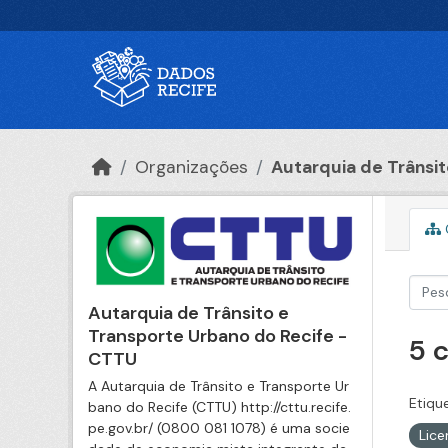
Ir para o conteúdo principal
Organizações
Autarquia de Trânsito
Autarquia de Trânsito e
Transporte Urbano do Recife -
5 
CTTU
A Autarquia de Trânsito e Transporte Ur
Etiqu
bano do Recife (CTTU) http://cttu.recife.
pe.gov.br/ (0800 081 1078) é uma socie
Lic