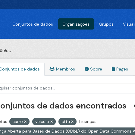
Conjuntos de dados
Organizações
Grupos
Visua
 e...
Conjuntos de dados
Membros
Sobre
Pages
conjuntos de dados encontrados
etas:
carro
veículo
cttu
Licenças:
ença Aberta para Bases de Dados (ODbL) do Open Data Commons