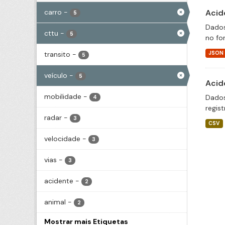
carro
-
Acid
5
Dados
cttu
-
5
no fo
transito
-
JSON
5
veículo
-
5
Acid
mobilidade
-
Dados
4
regis
radar
-
3
CSV
velocidade
-
3
vias
-
3
acidente
-
2
animal
-
2
Mostrar mais Etiquetas