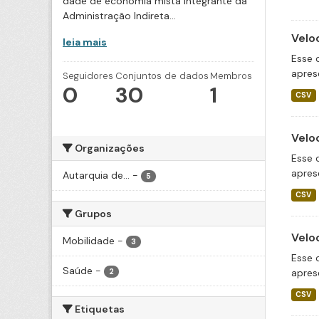
dade de economia mista integrante da
Administração Indireta...
Velo
leia mais
Esse 
apres
Seguidores
Conjuntos de dados
Membros
0
30
1
CSV
Velo
Organizações
Esse 
apres
Autarquia de...
-
5
CSV
Grupos
Velo
Mobilidade
-
3
Esse 
Saúde
-
apres
2
CSV
Etiquetas