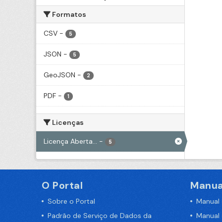
Formatos
CSV
-
5
JSON
-
5
GeoJSON
-
2
PDF
-
1
Licenças
Licença Aberta...
-
5
O Portal
Manua
Sobre o Portal
Manual
Padrão de Serviço de Dados da
Manual