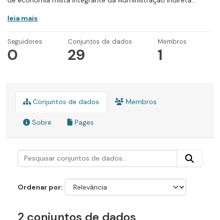
de economia mista integrante da Administração Indireta...
leia mais
Seguidores
Conjuntos de dados
Membros
0
29
1
Conjuntos de dados
Membros
Sobre
Pages
Ordenar por
2 conjuntos de dados