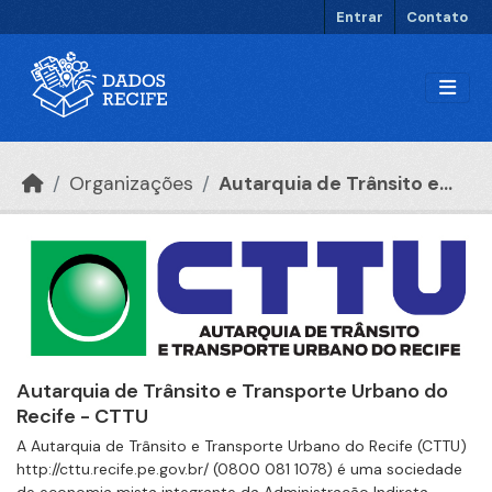
Ir para o conteúdo principal
Entrar
Contato
Organizações
Autarquia de Trânsito e...
Autarquia de Trânsito e Transporte Urbano do
Recife - CTTU
A Autarquia de Trânsito e Transporte Urbano do Recife (CTTU)
http://cttu.recife.pe.gov.br/ (0800 081 1078) é uma sociedade