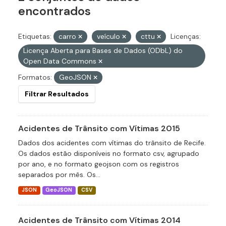
encontrados
Etiquetas:
carro
veículo
cttu
Licenças:
Licença Aberta para Bases de Dados (ODbL) do
Open Data Commons
Formatos:
GeoJSON
Filtrar Resultados
Acidentes de Trânsito com Vítimas 2015
Dados dos acidentes com vítimas do trânsito de Recife.
Os dados estão disponíveis no formato csv, agrupado
por ano, e no formato geojson com os registros
separados por mês. Os...
JSON
GeoJSON
CSV
Acidentes de Trânsito com Vítimas 2014