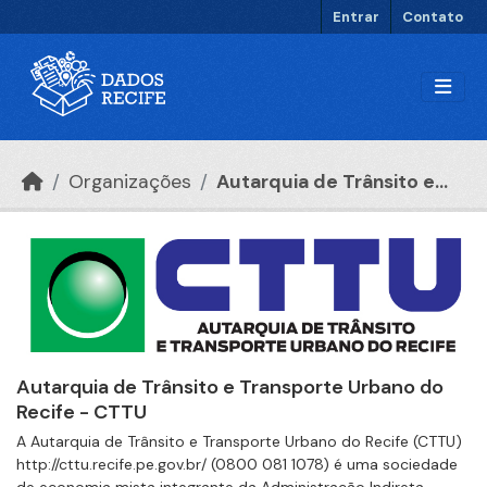
Ir para o conteúdo principal
Entrar
Contato
Organizações
Autarquia de Trânsito e...
Autarquia de Trânsito e Transporte Urbano do
Recife - CTTU
A Autarquia de Trânsito e Transporte Urbano do Recife (CTTU)
http://cttu.recife.pe.gov.br/ (0800 081 1078) é uma sociedade