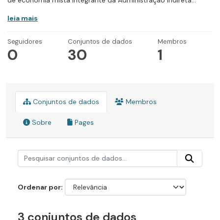
de economia mista integrante da Administração Indireta...
leia mais
Seguidores
Conjuntos de dados
Membros
0
30
1
Conjuntos de dados
Membros
Sobre
Pages
Ordenar por
3 conjuntos de dados