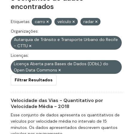
encontrados
Etiquetas:
carro
veículo
radar
Organizações:
Autarquia de Trânsito e Transporte Urbano do Recife
- CTTU
Licenças:
Licença Aberta para Bases de Dados (ODbL) do
Open Data Commons
Filtrar Resultados
Velocidade das Vias - Quantitativo por
Velocidade Média - 2018
Esse conjunto de dados apresenta os quantitativos de
veículos por velocidade média no intervalo de 15
minutos. Os dados apresentados descrevem quantos
veículos por equipamento...