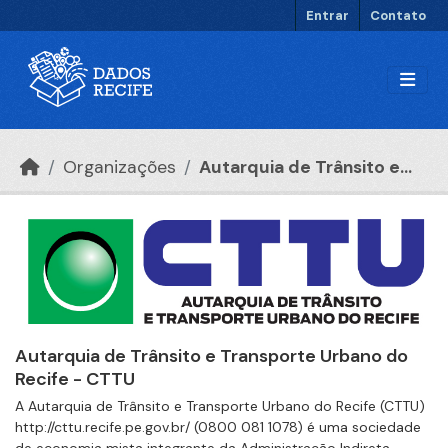
Ir para o conteúdo principal
Entrar
Contato
Organizações
Autarquia de Trânsito e...
Autarquia de Trânsito e Transporte Urbano do
Recife - CTTU
A Autarquia de Trânsito e Transporte Urbano do Recife (CTTU)
http://cttu.recife.pe.gov.br/ (0800 081 1078) é uma sociedade