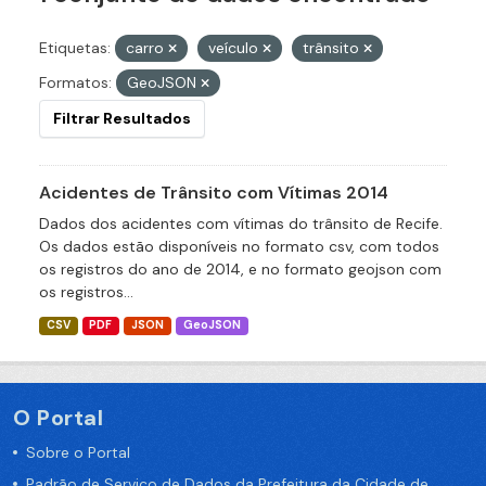
Etiquetas:
carro
veículo
trânsito
Formatos:
GeoJSON
Filtrar Resultados
Acidentes de Trânsito com Vítimas 2014
Dados dos acidentes com vítimas do trânsito de Recife.
Os dados estão disponíveis no formato csv, com todos
os registros do ano de 2014, e no formato geojson com
os registros...
CSV
PDF
JSON
GeoJSON
O Portal
Sobre o Portal
Padrão de Serviço de Dados da Prefeitura da Cidade de