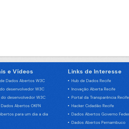
is e Vídeos
Links de Interesse
 de Dados Abertos W3C
Hub de Dados Recife
 do desenvolvedor W3C
Inovação Aberta Recife
a do desenvolvedor W3C
Portal da Transparência Recife
e Dados Abertos OKFN
Hacker Cidadão Recife
bertos para um dia a dia
Dados Abertos Governo Feder
Dados Abertos Pernambuco