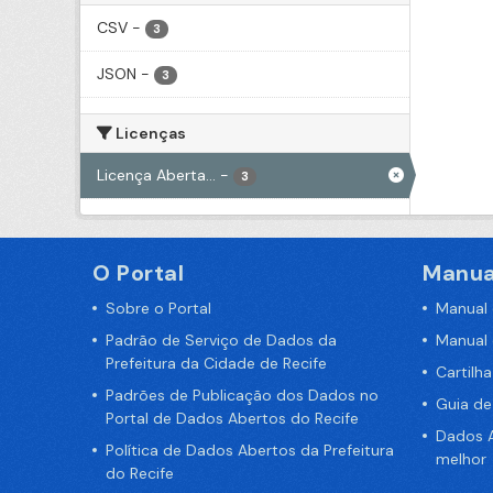
CSV
-
3
JSON
-
3
Licenças
Licença Aberta...
-
3
O Portal
Manua
Sobre o Portal
Manual
Padrão de Serviço de Dados da
Manual
Prefeitura da Cidade de Recife
Cartilh
Padrões de Publicação dos Dados no
Guia d
Portal de Dados Abertos do Recife
Dados A
Política de Dados Abertos da Prefeitura
melhor
do Recife