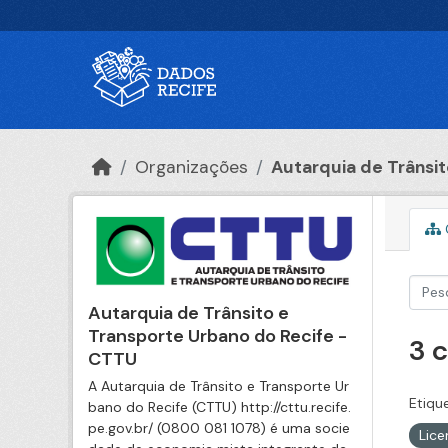
Ir para o conteúdo principal
Organizações
Autarquia de Trânsito
Autarquia de Trânsito e
Transporte Urbano do Recife -
3 
CTTU
A Autarquia de Trânsito e Transporte Ur
Etiqu
bano do Recife (CTTU) http://cttu.recife.
pe.gov.br/ (0800 081 1078) é uma socie
Lic