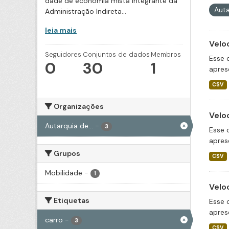
dade de economia mista integrante da
Auta
Administração Indireta...
leia mais
Velo
Seguidores
Conjuntos de dados
Membros
Esse 
0
30
1
apres
CSV
Organizações
Velo
Autarquia de...
-
3
Esse 
apres
Grupos
CSV
Mobilidade
-
1
Velo
Etiquetas
Esse 
apres
carro
-
3
CSV