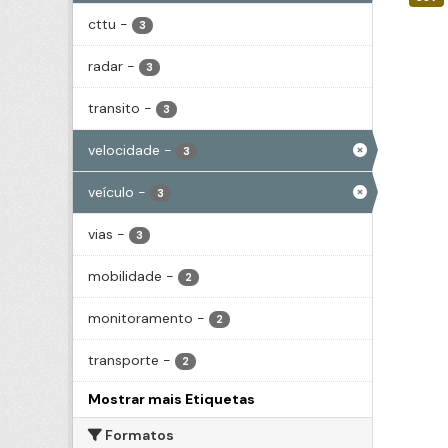
cttu
-
3
radar
-
3
transito
-
3
velocidade
-
3
veículo
-
3
vias
-
3
mobilidade
-
2
monitoramento
-
2
transporte
-
2
Mostrar mais Etiquetas
Formatos