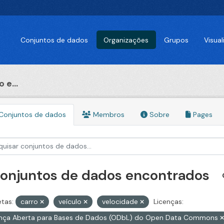
Conjuntos de dados
Organizações
Grupos
Visua
 e...
Conjuntos de dados
Membros
Sobre
Pages
conjuntos de dados encontrados
etas:
carro
veículo
velocidade
Licenças:
ença Aberta para Bases de Dados (ODbL) do Open Data Commons