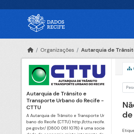
Ir para o conteúdo principal
Organizações
Autarquia de Trânsito
Autarquia de Trânsito e
Transporte Urbano do Recife -
Nã
CTTU
de
A Autarquia de Trânsito e Transporte Ur
bano do Recife (CTTU) http://cttu.recife.
pe.gov.br/ (0800 081 1078) é uma socie
Etiqu