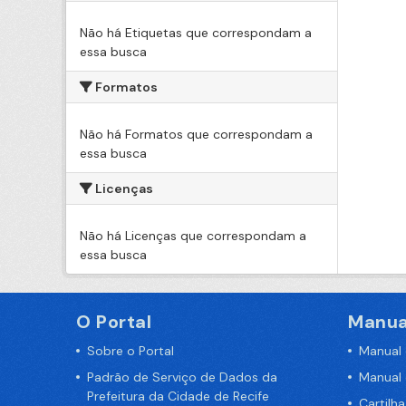
Não há Etiquetas que correspondam a
essa busca
Formatos
Não há Formatos que correspondam a
essa busca
Licenças
Não há Licenças que correspondam a
essa busca
O Portal
Manua
Sobre o Portal
Manual
Padrão de Serviço de Dados da
Manual
Prefeitura da Cidade de Recife
Cartilh