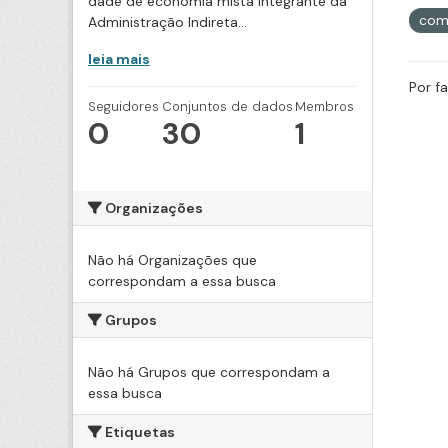
dade de economia mista integrante da
com
Administração Indireta...
leia mais
Por f
Seguidores
Conjuntos de dados
Membros
0
30
1
Organizações
Não há Organizações que
correspondam a essa busca
Grupos
Não há Grupos que correspondam a
essa busca
Etiquetas