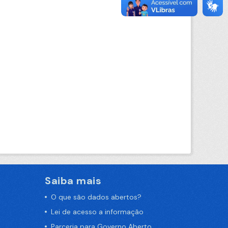
Saiba mais
O que são dados abertos?
Lei de acesso a informação
Parceria para Governo Aberto