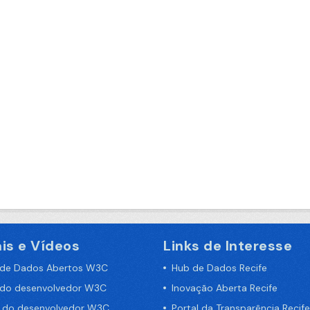
is e Vídeos
Links de Interesse
 de Dados Abertos W3C
Hub de Dados Recife
 do desenvolvedor W3C
Inovação Aberta Recife
a do desenvolvedor W3C
Portal da Transparência Recife