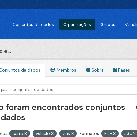
Conjuntos de dados
Organizações
Grupos
Visua
 e...
Conjuntos de dados
Membros
Sobre
Pages
o foram encontrados conjuntos
 dados
etas:
carro
veículo
vias
Formatos:
PDF
JSON