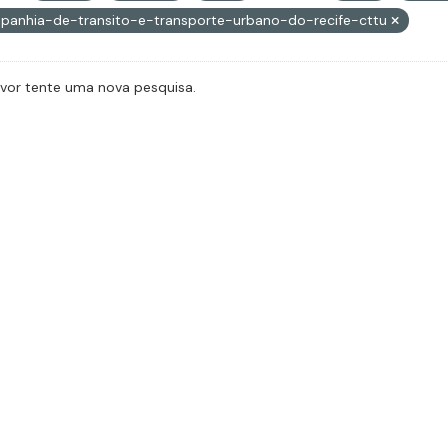
panhia-de-transito-e-transporte-urbano-do-recife-cttu
avor tente uma nova pesquisa.