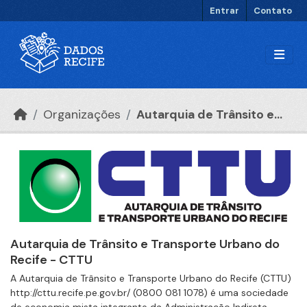
Ir para o conteúdo principal
Entrar
Contato
Organizações
Autarquia de Trânsito e...
Autarquia de Trânsito e Transporte Urbano do
Recife - CTTU
A Autarquia de Trânsito e Transporte Urbano do Recife (CTTU)
http://cttu.recife.pe.gov.br/ (0800 081 1078) é uma sociedade