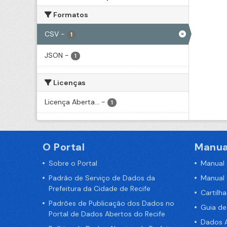
Formatos
CSV
-
1
JSON
-
1
Licenças
Licença Aberta...
-
1
O Portal
Manua
Sobre o Portal
Manual
Padrão de Serviço de Dados da
Manual
Prefeitura da Cidade de Recife
Cartilh
Padrões de Publicação dos Dados no
Guia d
Portal de Dados Abertos do Recife
Dados A