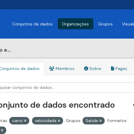
Conjuntos de dados
Organizações
Grupos
Visua
 e...
Conjuntos de dados
Membros
Sobre
Pages
conjunto de dados encontrado
etas:
carro
velocidade
Grupos:
Saúde
Formatos:
V