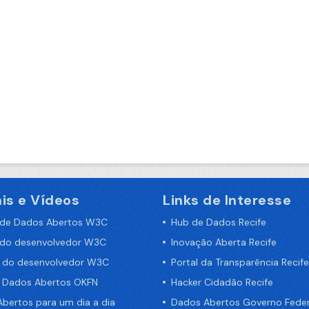
is e Vídeos
Links de Interesse
 de Dados Abertos W3C
Hub de Dados Recife
 do desenvolvedor W3C
Inovação Aberta Recife
a do desenvolvedor W3C
Portal da Transparência Recife
e Dados Abertos OKFN
Hacker Cidadão Recife
bertos para um dia a dia
Dados Abertos Governo Feder