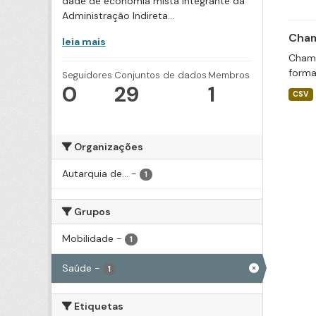
dade de economia mista integrante da
Administração Indireta...
Cham
leia mais
Chama
forma
Seguidores
Conjuntos de dados
Membros
0
29
1
CSV
Organizações
Autarquia de...
-
1
Grupos
Mobilidade
-
1
Saúde
-
1
Etiquetas