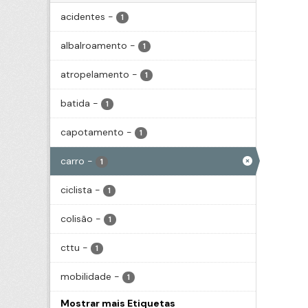
acidentes
-
1
albalroamento
-
1
atropelamento
-
1
batida
-
1
capotamento
-
1
carro
-
1
ciclista
-
1
colisão
-
1
cttu
-
1
mobilidade
-
1
Mostrar mais Etiquetas