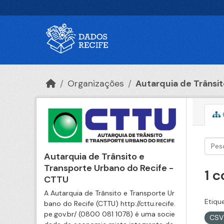
Ir para o conteúdo principal
Organizações
Autarquia de Trânsito
Autarquia de Trânsito e
Transporte Urbano do Recife -
1 
CTTU
A Autarquia de Trânsito e Transporte Ur
Etiqu
bano do Recife (CTTU) http://cttu.recife.
pe.gov.br/ (0800 081 1078) é uma socie
CS