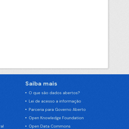
Saiba mais
O que são dados abertos?
Lei de acesso a informação
Parceria para Governo Aberto
Open Knowledge Foundation
al
Open Data Commons