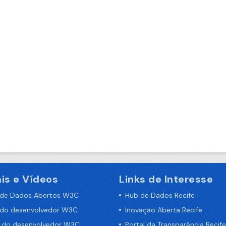
is e Vídeos
Links de Interesse
 de Dados Abertos W3C
Hub de Dados Recife
 do desenvolvedor W3C
Inovação Aberta Recife
a do desenvolvedor W3C
Portal da Transparência Recife