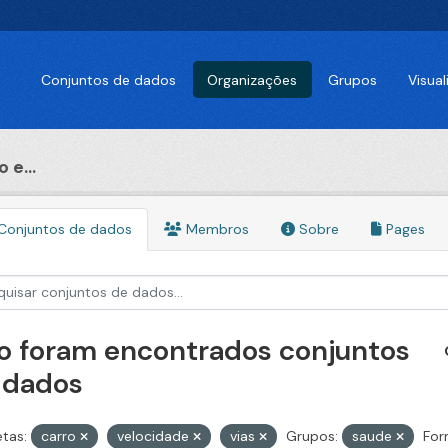
Conjuntos de dados
Organizações
Grupos
Visua
 e...
Conjuntos de dados
Membros
Sobre
Pages
o foram encontrados conjuntos
 dados
etas:
carro
velocidade
vias
Grupos:
saude
For