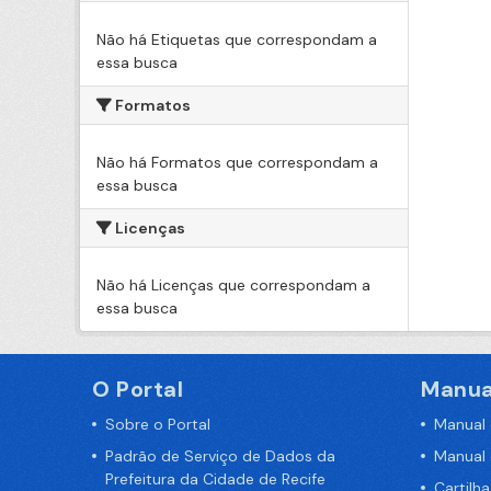
Não há Etiquetas que correspondam a
essa busca
Formatos
Não há Formatos que correspondam a
essa busca
Licenças
Não há Licenças que correspondam a
essa busca
O Portal
Manua
Sobre o Portal
Manual
Padrão de Serviço de Dados da
Manual
Prefeitura da Cidade de Recife
Cartilh