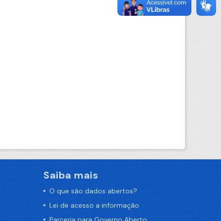
Saiba mais
O que são dados abertos?
Lei de acesso a informação
Parceria para Governo Aberto