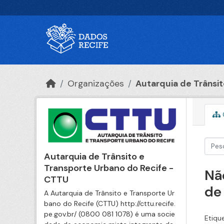
Ir para o conteúdo principal
Organizações
Autarquia de Trânsito
Autarquia de Trânsito e
Transporte Urbano do Recife -
Nã
CTTU
de
A Autarquia de Trânsito e Transporte Ur
bano do Recife (CTTU) http://cttu.recife.
pe.gov.br/ (0800 081 1078) é uma socie
Etiqu