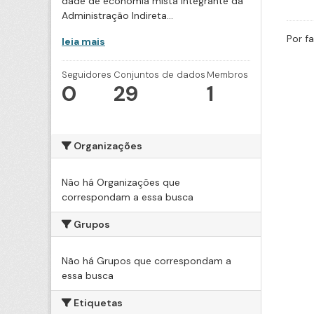
dade de economia mista integrante da
Administração Indireta...
Por f
leia mais
Seguidores
Conjuntos de dados
Membros
0
29
1
Organizações
Não há Organizações que
correspondam a essa busca
Grupos
Não há Grupos que correspondam a
essa busca
Etiquetas