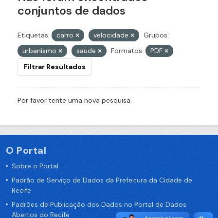
conjuntos de dados
Etiquetas:
carro
velocidade
Grupos:
urbanismo
saude
Formatos:
PDF
Filtrar Resultados
Por favor tente uma nova pesquisa.
O Portal
Sobre o Portal
Padrão de Serviço de Dados da Prefeitura da Cidade de
Recife
Padrões de Publicação dos Dados no Portal de Dados
Abertos do Recife