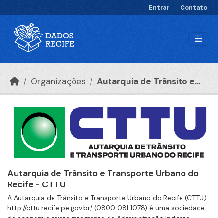
Ir para o conteúdo principal
Entrar
Contato
Organizações
Autarquia de Trânsito e...
Autarquia de Trânsito e Transporte Urbano do
Recife - CTTU
A Autarquia de Trânsito e Transporte Urbano do Recife (CTTU)
http://cttu.recife.pe.gov.br/ (0800 081 1078) é uma sociedade