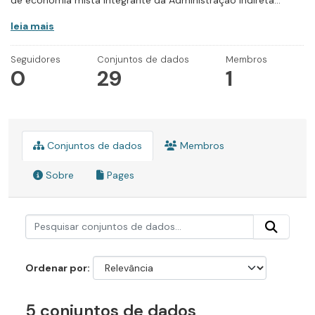
de economia mista integrante da Administração Indireta...
leia mais
Seguidores
Conjuntos de dados
Membros
0
29
1
Conjuntos de dados
Membros
Sobre
Pages
Ordenar por
5 conjuntos de dados