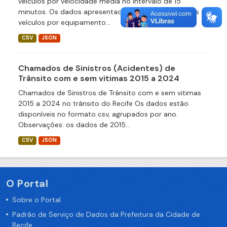
veículos por velocidade média no intervalo de 15
minutos. Os dados apresentados descrevem quantos
veículos por equipamento...
CSV
JSON
Chamados de Sinistros (Acidentes) de
Trânsito com e sem vitimas 2015 a 2024
Chamados de Sinistros de Trânsito com e sem vitimas
2015 a 2024 no trânsito do Recife Os dados estão
disponíveis no formato csv, agrupados por ano.
Observações: os dados de 2015...
CSV
JSON
O Portal
Sobre o Portal
Padrão de Serviço de Dados da Prefeitura da Cidade de
Recife