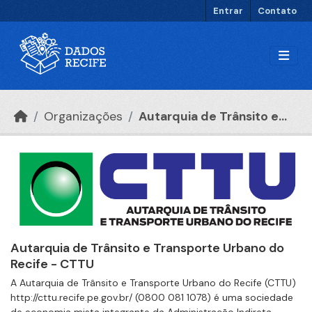
Ir para o conteúdo principal
Entrar
Contato
Organizações
Autarquia de Trânsito e...
Autarquia de Trânsito e Transporte Urbano do
Recife - CTTU
A Autarquia de Trânsito e Transporte Urbano do Recife (CTTU)
http://cttu.recife.pe.gov.br/ (0800 081 1078) é uma sociedade