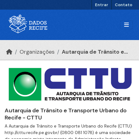
Ir para o conteúdo principal
Entrar
Contato
Organizações
Autarquia de Trânsito e...
Autarquia de Trânsito e Transporte Urbano do
Recife - CTTU
A Autarquia de Trânsito e Transporte Urbano do Recife (CTTU)
http://cttu.recife.pe.gov.br/ (0800 081 1078) é uma sociedade