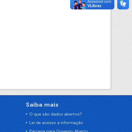
Saiba mais
O que são dados abertos?
Lei de acesso a informação
Parceria para Governo Aberto