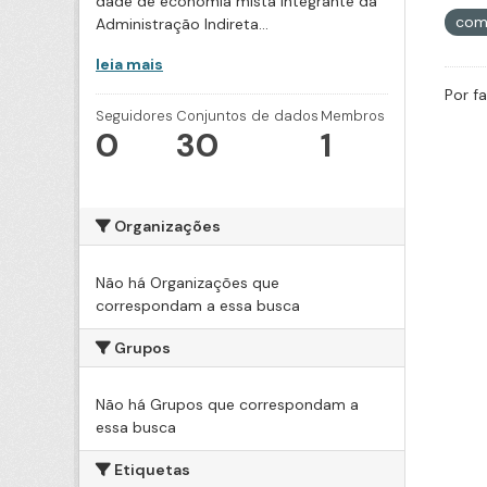
dade de economia mista integrante da
com
Administração Indireta...
leia mais
Por f
Seguidores
Conjuntos de dados
Membros
0
30
1
Organizações
Não há Organizações que
correspondam a essa busca
Grupos
Não há Grupos que correspondam a
essa busca
Etiquetas