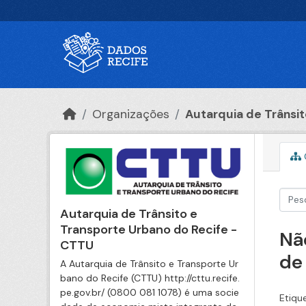
Ir para o conteúdo principal
Organizações
Autarquia de Trânsito
Autarquia de Trânsito e
Transporte Urbano do Recife -
Nã
CTTU
de
A Autarquia de Trânsito e Transporte Ur
bano do Recife (CTTU) http://cttu.recife.
pe.gov.br/ (0800 081 1078) é uma socie
Etiqu