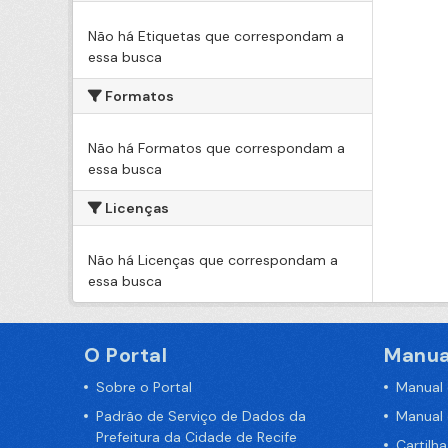
Não há Etiquetas que correspondam a
essa busca
Formatos
Não há Formatos que correspondam a
essa busca
Licenças
Não há Licenças que correspondam a
essa busca
O Portal
Manua
Sobre o Portal
Manual
Padrão de Serviço de Dados da
Manual
Prefeitura da Cidade de Recife
Cartilh