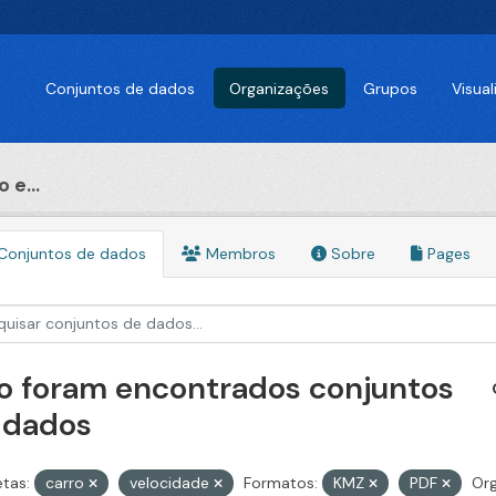
Conjuntos de dados
Organizações
Grupos
Visua
 e...
Conjuntos de dados
Membros
Sobre
Pages
o foram encontrados conjuntos
 dados
etas:
carro
velocidade
Formatos:
KMZ
PDF
Org