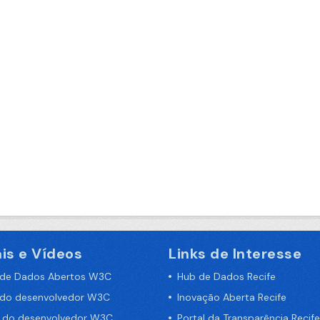
is e Vídeos
Links de Interesse
 de Dados Abertos W3C
Hub de Dados Recife
 do desenvolvedor W3C
Inovação Aberta Recife
a do desenvolvedor W3C
Portal da Transparência Recife