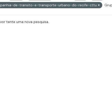
panhia-de-transito-e-transporte-urbano-do-recife-cttu
Grup
avor tente uma nova pesquisa.