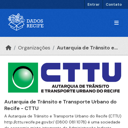
Ir para o conteúdo principal
Entrar
Contato
Organizações
Autarquia de Trânsito e...
Autarquia de Trânsito e Transporte Urbano do
Recife - CTTU
A Autarquia de Trânsito e Transporte Urbano do Recife (CTTU)
http://cttu.recife.pe.gov.br/ (0800 081 1078) é uma sociedade