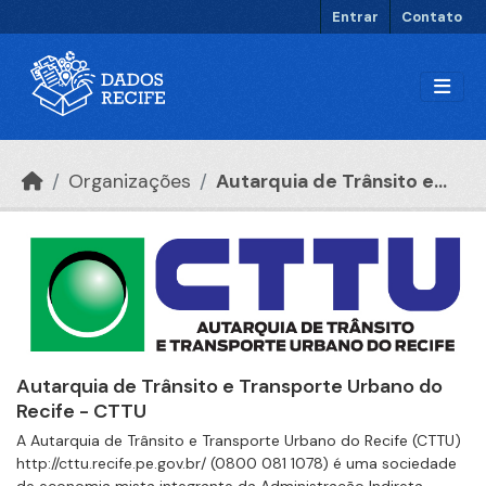
Ir para o conteúdo principal
Entrar
Contato
Organizações
Autarquia de Trânsito e...
Autarquia de Trânsito e Transporte Urbano do
Recife - CTTU
A Autarquia de Trânsito e Transporte Urbano do Recife (CTTU)
http://cttu.recife.pe.gov.br/ (0800 081 1078) é uma sociedade