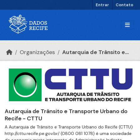
Ir para o conteúdo principal
Entrar
Contato
Organizações
Autarquia de Trânsito e...
Autarquia de Trânsito e Transporte Urbano do
Recife - CTTU
A Autarquia de Trânsito e Transporte Urbano do Recife (CTTU)
http://cttu.recife.pe.gov.br/ (0800 081 1078) é uma sociedade