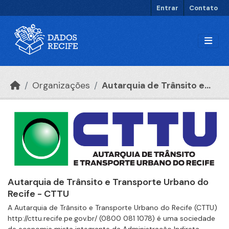
Ir para o conteúdo principal
Entrar
Contato
Organizações
Autarquia de Trânsito e...
Autarquia de Trânsito e Transporte Urbano do
Recife - CTTU
A Autarquia de Trânsito e Transporte Urbano do Recife (CTTU)
http://cttu.recife.pe.gov.br/ (0800 081 1078) é uma sociedade