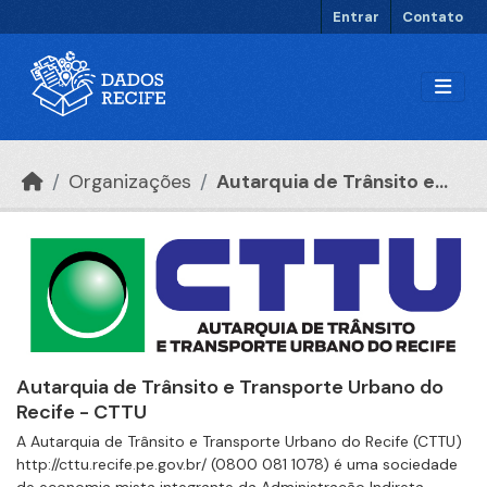
Ir para o conteúdo principal
Entrar
Contato
Organizações
Autarquia de Trânsito e...
Autarquia de Trânsito e Transporte Urbano do
Recife - CTTU
A Autarquia de Trânsito e Transporte Urbano do Recife (CTTU)
http://cttu.recife.pe.gov.br/ (0800 081 1078) é uma sociedade