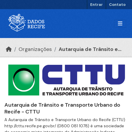
Ir para o conteúdo principal
Entrar
Contato
Organizações
Autarquia de Trânsito e...
Autarquia de Trânsito e Transporte Urbano do
Recife - CTTU
A Autarquia de Trânsito e Transporte Urbano do Recife (CTTU)
http://cttu.recife.pe.gov.br/ (0800 081 1078) é uma sociedade