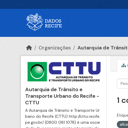
Ir para o conteúdo principal
Organizações
Autarquia de Trânsito
Autarquia de Trânsito e
Transporte Urbano do Recife -
1 
CTTU
A Autarquia de Trânsito e Transporte Ur
Etiqu
bano do Recife (CTTU) http://cttu.recife.
pe.gov.br/ (0800 081 1078) é uma socie
alb