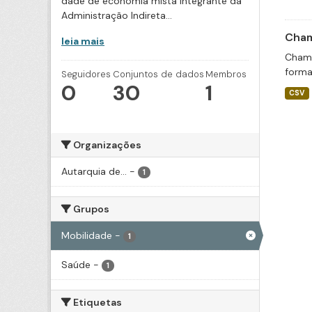
dade de economia mista integrante da
Administração Indireta...
Cham
leia mais
Chama
forma
Seguidores
Conjuntos de dados
Membros
0
30
1
CSV
Organizações
Autarquia de...
-
1
Grupos
Mobilidade
-
1
Saúde
-
1
Etiquetas