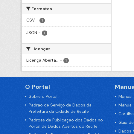
Formatos
CSV
-
1
JSON
-
1
Licenças
Licença Aberta...
-
1
O Portal
Manua
Sobre o Portal
Manual
Padrão de Serviço de Dados da
Manual
Prefeitura da Cidade de Recife
Cartilh
Padrões de Publicação dos Dados no
Guia d
Portal de Dados Abertos do Recife
Dados A