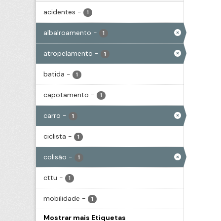
acidentes
-
1
albalroamento
-
1
atropelamento
-
1
batida
-
1
capotamento
-
1
carro
-
1
ciclista
-
1
colisão
-
1
cttu
-
1
mobilidade
-
1
Mostrar mais Etiquetas