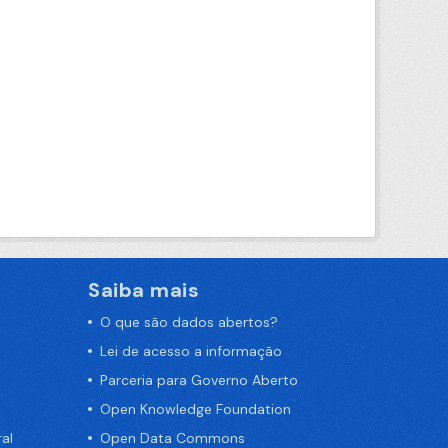
Saiba mais
O que são dados abertos?
Lei de acesso a informação
Parceria para Governo Aberto
Open Knowledge Foundation
al
Open Data Commons