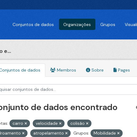
Conjuntos de dados
Organizações
Grupos
Visua
 e...
Conjuntos de dados
Membros
Sobre
Pages
conjunto de dados encontrado
etas:
carro
velocidade
colisão
alroamento
atropelamento
Grupos:
Mobilidade