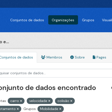
Conjuntos de dados
Organizações
Grupos
Visua
 e...
Conjuntos de dados
Membros
Sobre
Pages
conjunto de dados encontrado
etas:
carro
velocidade
colisão
otamento
Grupos:
Mobilidade