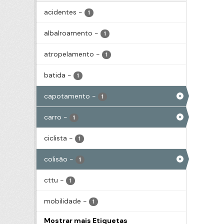
acidentes
-
1
albalroamento
-
1
atropelamento
-
1
batida
-
1
capotamento
-
1
carro
-
1
ciclista
-
1
colisão
-
1
cttu
-
1
mobilidade
-
1
Mostrar mais Etiquetas