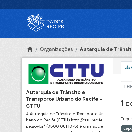
Ir para o conteúdo principal
Organizações
Autarquia de Trânsito
Autarquia de Trânsito e
Transporte Urbano do Recife -
1 
CTTU
A Autarquia de Trânsito e Transporte Ur
Etiqu
bano do Recife (CTTU) http://cttu.recife.
pe.gov.br/ (0800 081 1078) é uma socie
cap