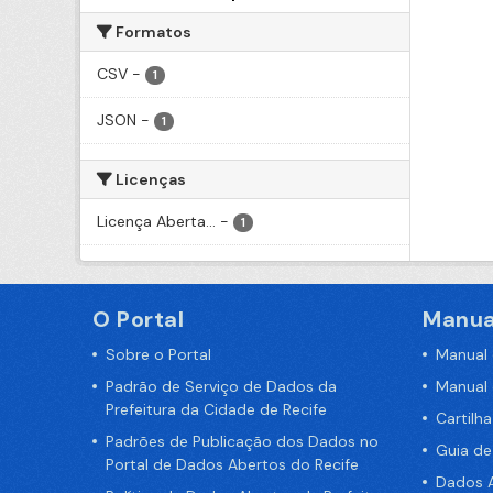
Formatos
CSV
-
1
JSON
-
1
Licenças
Licença Aberta...
-
1
O Portal
Manua
Sobre o Portal
Manual
Padrão de Serviço de Dados da
Manual
Prefeitura da Cidade de Recife
Cartilh
Padrões de Publicação dos Dados no
Guia d
Portal de Dados Abertos do Recife
Dados A