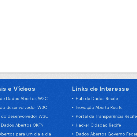
is e Vídeos
Links de Interesse
 de Dados Abertos W3C
Hub de Dados Recife
 do desenvolvedor W3C
Inovação Aberta Recife
a do desenvolvedor W3C
Portal da Transparência Recife
e Dados Abertos OKFN
Hacker Cidadão Recife
bertos para um dia a dia
Dados Abertos Governo Feder