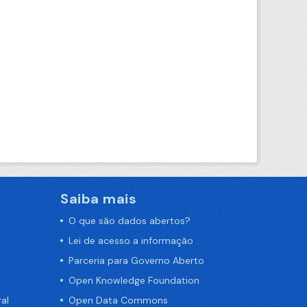
Saiba mais
O que são dados abertos?
Lei de acesso a informação
Parceria para Governo Aberto
Open Knowledge Foundation
al
Open Data Commons