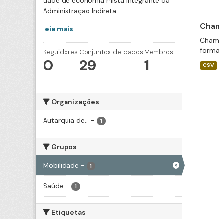
dade de economia mista integrante da
Administração Indireta...
Cham
leia mais
Chama
forma
Seguidores
Conjuntos de dados
Membros
0
29
1
CSV
Organizações
Autarquia de...
-
1
Grupos
Mobilidade
-
1
Saúde
-
1
Etiquetas